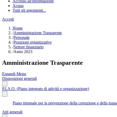
Accesso all'informazione
Acqua
Tutti gli argomenti...
Accedi
Home
/
Amministrazione Trasparente
/
Personale
/
Posizioni organizzative
/
Settore finanziario
/
Anno 2023
Amministrazione Trasparente
Espandi Menu
Disposizioni generali
P.I.A.O. (Piano integrato di attività e organizzazione)
Piano triennale per la prevenzione della corruzione e della tr
Atti generali