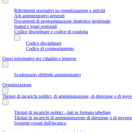
Riferimenti normativi su organizzazione e attività
Atti amministrativi generali
Documenti di programmazione strategico gestionale
Statuti e leggi regionali
Codice disciplinare e codice di condotta
Codice disciplinare
Codice di comportamento
Oneri informativi per cittadini e imprese
Scadenzario obblighi amministrativi
Organizzazione
Titolari di incarichi politici, di amministrazione, di direzione o di gov
Titolari di incarichi politici - dati in formato tabellare
Titolari di incarichi di amministrazione di direzione o di govern
Soggetti cessati dall'incarico