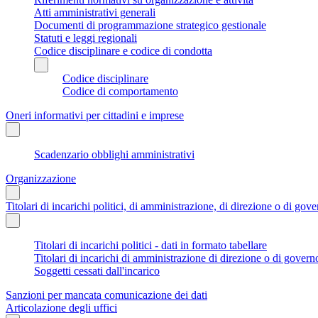
Atti amministrativi generali
Documenti di programmazione strategico gestionale
Statuti e leggi regionali
Codice disciplinare e codice di condotta
Codice disciplinare
Codice di comportamento
Oneri informativi per cittadini e imprese
Scadenzario obblighi amministrativi
Organizzazione
Titolari di incarichi politici, di amministrazione, di direzione o di gov
Titolari di incarichi politici - dati in formato tabellare
Titolari di incarichi di amministrazione di direzione o di govern
Soggetti cessati dall'incarico
Sanzioni per mancata comunicazione dei dati
Articolazione degli uffici