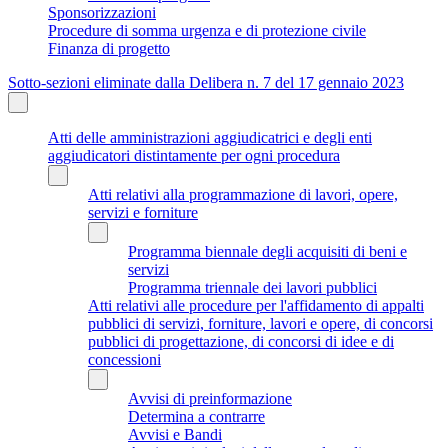
Sponsorizzazioni
Procedure di somma urgenza e di protezione civile
Finanza di progetto
Sotto-sezioni eliminate dalla Delibera n. 7 del 17 gennaio 2023
Atti delle amministrazioni aggiudicatrici e degli enti
aggiudicatori distintamente per ogni procedura
Atti relativi alla programmazione di lavori, opere,
servizi e forniture
Programma biennale degli acquisiti di beni e
servizi
Programma triennale dei lavori pubblici
Atti relativi alle procedure per l'affidamento di appalti
pubblici di servizi, forniture, lavori e opere, di concorsi
pubblici di progettazione, di concorsi di idee e di
concessioni
Avvisi di preinformazione
Determina a contrarre
Avvisi e Bandi