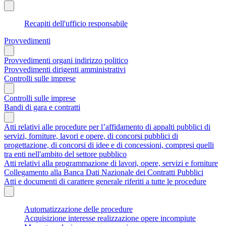
Recapiti dell'ufficio responsabile
Provvedimenti
Provvedimenti organi indirizzo politico
Provvedimenti dirigenti amministrativi
Controlli sulle imprese
Controlli sulle imprese
Bandi di gara e contratti
Atti relativi alle procedure per l’affidamento di appalti pubblici di
servizi, forniture, lavori e opere, di concorsi pubblici di
progettazione, di concorsi di idee e di concessioni, compresi quelli
tra enti nell'ambito del settore pubblico
Atti relativi alla programmazione di lavori, opere, servizi e forniture
Collegamento alla Banca Dati Nazionale dei Contratti Pubblici
Atti e documenti di carattere generale riferiti a tutte le procedure
Automatizzazione delle procedure
Acquisizione interesse realizzazione opere incompiute