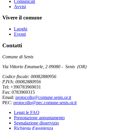
Comunicati
Avvisi
Vivere il comune
Luoghi
Eventi
Contatti
Comune di Senis
Via Vittorio Emanuele, 2 09080 - Senis (OR)
Codice fiscale: 00082880956
P.IVA: 00082880956
Tel: +390783969031
Fax: 0783969315
Email:
protocollo@comune.senis.or.it
PEC:
protocollo@pec.comune.senis.or.it
Leggi le FAQ
Prenotazione appuntamento
Segnalazione disservizio
Richiesta d'assistenza