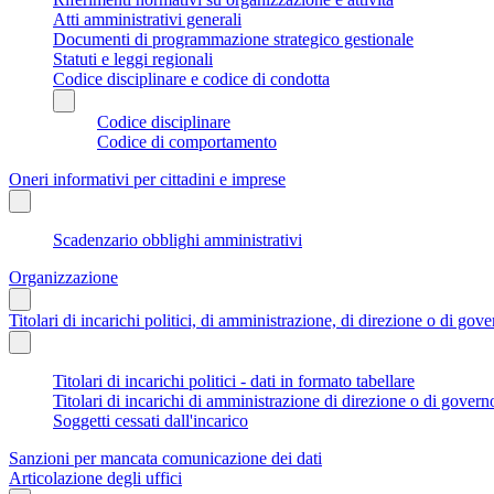
Atti amministrativi generali
Documenti di programmazione strategico gestionale
Statuti e leggi regionali
Codice disciplinare e codice di condotta
Codice disciplinare
Codice di comportamento
Oneri informativi per cittadini e imprese
Scadenzario obblighi amministrativi
Organizzazione
Titolari di incarichi politici, di amministrazione, di direzione o di gov
Titolari di incarichi politici - dati in formato tabellare
Titolari di incarichi di amministrazione di direzione o di govern
Soggetti cessati dall'incarico
Sanzioni per mancata comunicazione dei dati
Articolazione degli uffici