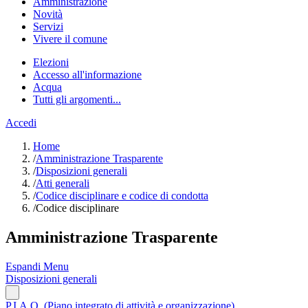
Amministrazione
Novità
Servizi
Vivere il comune
Elezioni
Accesso all'informazione
Acqua
Tutti gli argomenti...
Accedi
Home
/
Amministrazione Trasparente
/
Disposizioni generali
/
Atti generali
/
Codice disciplinare e codice di condotta
/
Codice disciplinare
Amministrazione Trasparente
Espandi Menu
Disposizioni generali
P.I.A.O. (Piano integrato di attività e organizzazione)