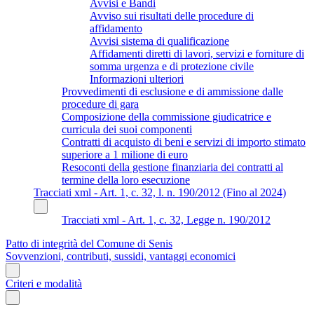
Avvisi e Bandi
Avviso sui risultati delle procedure di
affidamento
Avvisi sistema di qualificazione
Affidamenti diretti di lavori, servizi e forniture di
somma urgenza e di protezione civile
Informazioni ulteriori
Provvedimenti di esclusione e di ammissione dalle
procedure di gara
Composizione della commissione giudicatrice e
curricula dei suoi componenti
Contratti di acquisto di beni e servizi di importo stimato
superiore a 1 milione di euro
Resoconti della gestione finanziaria dei contratti al
termine della loro esecuzione
Tracciati xml - Art. 1, c. 32, l. n. 190/2012 (Fino al 2024)
Tracciati xml - Art. 1, c. 32, Legge n. 190/2012
Patto di integrità del Comune di Senis
Sovvenzioni, contributi, sussidi, vantaggi economici
Criteri e modalità