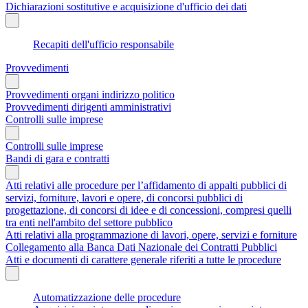
Dichiarazioni sostitutive e acquisizione d'ufficio dei dati
Recapiti dell'ufficio responsabile
Provvedimenti
Provvedimenti organi indirizzo politico
Provvedimenti dirigenti amministrativi
Controlli sulle imprese
Controlli sulle imprese
Bandi di gara e contratti
Atti relativi alle procedure per l’affidamento di appalti pubblici di
servizi, forniture, lavori e opere, di concorsi pubblici di
progettazione, di concorsi di idee e di concessioni, compresi quelli
tra enti nell'ambito del settore pubblico
Atti relativi alla programmazione di lavori, opere, servizi e forniture
Collegamento alla Banca Dati Nazionale dei Contratti Pubblici
Atti e documenti di carattere generale riferiti a tutte le procedure
Automatizzazione delle procedure