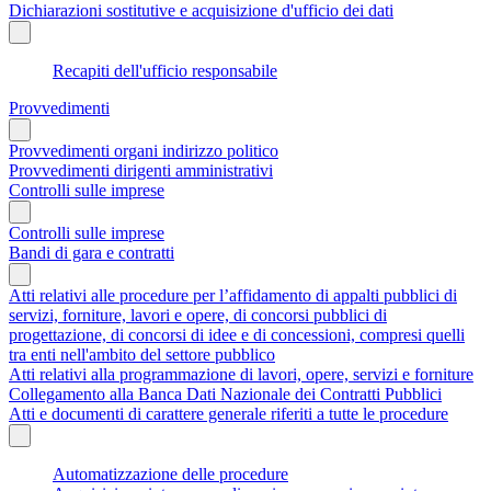
Dichiarazioni sostitutive e acquisizione d'ufficio dei dati
Recapiti dell'ufficio responsabile
Provvedimenti
Provvedimenti organi indirizzo politico
Provvedimenti dirigenti amministrativi
Controlli sulle imprese
Controlli sulle imprese
Bandi di gara e contratti
Atti relativi alle procedure per l’affidamento di appalti pubblici di
servizi, forniture, lavori e opere, di concorsi pubblici di
progettazione, di concorsi di idee e di concessioni, compresi quelli
tra enti nell'ambito del settore pubblico
Atti relativi alla programmazione di lavori, opere, servizi e forniture
Collegamento alla Banca Dati Nazionale dei Contratti Pubblici
Atti e documenti di carattere generale riferiti a tutte le procedure
Automatizzazione delle procedure