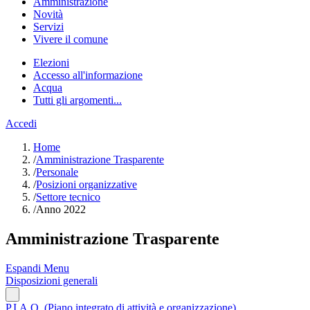
Amministrazione
Novità
Servizi
Vivere il comune
Elezioni
Accesso all'informazione
Acqua
Tutti gli argomenti...
Accedi
Home
/
Amministrazione Trasparente
/
Personale
/
Posizioni organizzative
/
Settore tecnico
/
Anno 2022
Amministrazione Trasparente
Espandi Menu
Disposizioni generali
P.I.A.O. (Piano integrato di attività e organizzazione)