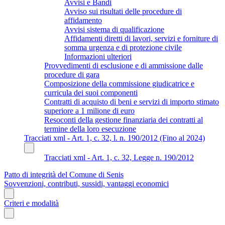
Avvisi e Bandi
Avviso sui risultati delle procedure di
affidamento
Avvisi sistema di qualificazione
Affidamenti diretti di lavori, servizi e forniture di
somma urgenza e di protezione civile
Informazioni ulteriori
Provvedimenti di esclusione e di ammissione dalle
procedure di gara
Composizione della commissione giudicatrice e
curricula dei suoi componenti
Contratti di acquisto di beni e servizi di importo stimato
superiore a 1 milione di euro
Resoconti della gestione finanziaria dei contratti al
termine della loro esecuzione
Tracciati xml - Art. 1, c. 32, l. n. 190/2012 (Fino al 2024)
Tracciati xml - Art. 1, c. 32, Legge n. 190/2012
Patto di integrità del Comune di Senis
Sovvenzioni, contributi, sussidi, vantaggi economici
Criteri e modalità