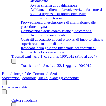
affidamento
Avvisi sistema di qualificazione
Affidamenti diretti di lavori, servizi e forniture di
somma urgenza e di protezione civile
Informazioni ulteriori
Provvedimenti di esclusione e di ammissione dalle
procedure di gara
Composizione della commissione giudicatrice e
curricula dei suoi componenti
Contratti di acquisto di beni e servizi di importo stimato
superiore a 1 milione di euro
Resoconti della gestione finanziaria dei contratti al
termine della loro esecuzione
Tracciati xml - Art. 1, c. 32, l. n. 190/2012 (Fino al 2024)
Tracciati xml - Art. 1, c. 32, Legge n. 190/2012
Patto di integrità del Comune di Senis
Sovvenzioni, contributi, sussidi, vantaggi economici
Criteri e modalità
Criteri e modalità