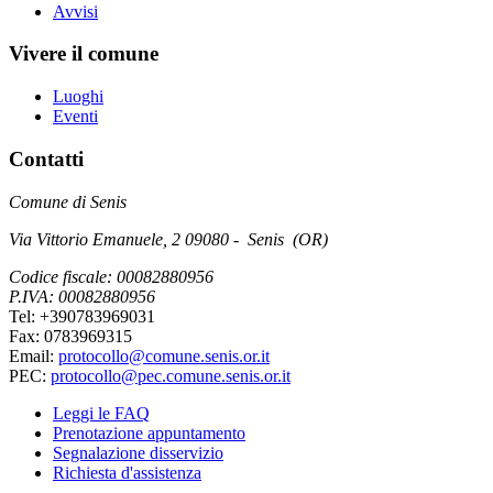
Avvisi
Vivere il comune
Luoghi
Eventi
Contatti
Comune di Senis
Via Vittorio Emanuele, 2 09080 - Senis (OR)
Codice fiscale: 00082880956
P.IVA: 00082880956
Tel: +390783969031
Fax: 0783969315
Email:
protocollo@comune.senis.or.it
PEC:
protocollo@pec.comune.senis.or.it
Leggi le FAQ
Prenotazione appuntamento
Segnalazione disservizio
Richiesta d'assistenza