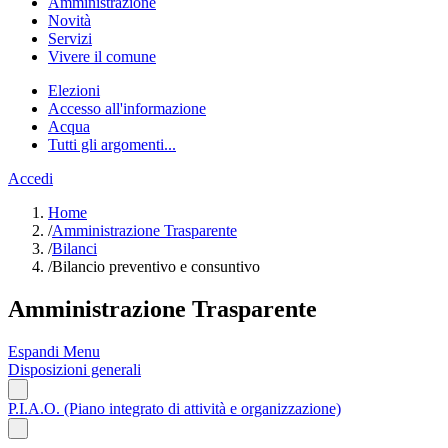
Amministrazione
Novità
Servizi
Vivere il comune
Elezioni
Accesso all'informazione
Acqua
Tutti gli argomenti...
Accedi
Home
/
Amministrazione Trasparente
/
Bilanci
/
Bilancio preventivo e consuntivo
Amministrazione Trasparente
Espandi Menu
Disposizioni generali
P.I.A.O. (Piano integrato di attività e organizzazione)