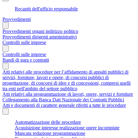
Recapiti dell'ufficio responsabile
Provvedimenti
Provvedimenti organi indirizzo politico
Provvedimenti dirigenti amministrativi
Controlli sulle imprese
Controlli sulle imprese
Bandi di gara e contratti
Atti relativi alle procedure per l’affidamento di appalti pubblici di
servizi, forniture, lavori e opere, di concorsi pubblici di
progettazione, di concorsi di idee e di concessioni, compresi quelli
tra enti nell'ambito del settore pubblico
Atti relativi alla programmazione di lavori, opere, servizi e forniture
Collegamento alla Banca Dati Nazionale dei Contratti Pubblici
Atti e documenti di carattere generale riferiti a tutte le procedure
Automatizzazione delle procedure
Acquisizione interesse realizzazione opere incompiute
Mancata redazione programmazione