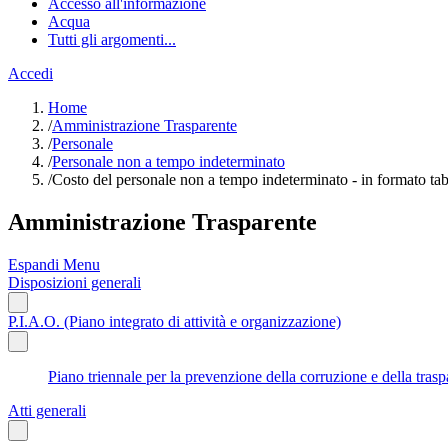
Accesso all'informazione
Acqua
Tutti gli argomenti...
Accedi
Home
/
Amministrazione Trasparente
/
Personale
/
Personale non a tempo indeterminato
/
Costo del personale non a tempo indeterminato - in formato tab
Amministrazione Trasparente
Espandi Menu
Disposizioni generali
P.I.A.O. (Piano integrato di attività e organizzazione)
Piano triennale per la prevenzione della corruzione e della tr
Atti generali