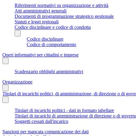
Riferimenti normativi su organizzazione e attività
Atti amministrativi generali
Documenti di programmazione strategico gestionale
Statuti e leggi regionali
Codice disciplinare e codice di condotta
Codice disciplinare
Codice di comportamento
Oneri informativi per cittadini e imprese
Scadenzario obblighi amministrativi
Organizzazione
Titolari di incarichi politici, di amministrazione, di direzione o di gov
Titolari di incarichi politici - dati in formato tabellare
Titolari di incarichi di amministrazione di direzione o di govern
Soggetti cessati dall'incarico
Sanzioni per mancata comunicazione dei dati