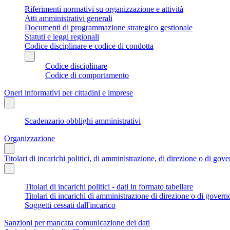
Riferimenti normativi su organizzazione e attività
Atti amministrativi generali
Documenti di programmazione strategico gestionale
Statuti e leggi regionali
Codice disciplinare e codice di condotta
Codice disciplinare
Codice di comportamento
Oneri informativi per cittadini e imprese
Scadenzario obblighi amministrativi
Organizzazione
Titolari di incarichi politici, di amministrazione, di direzione o di gov
Titolari di incarichi politici - dati in formato tabellare
Titolari di incarichi di amministrazione di direzione o di govern
Soggetti cessati dall'incarico
Sanzioni per mancata comunicazione dei dati