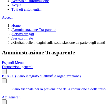
Accesso all'informazione
Acqua
Tutti gli argomenti...
Accedi
Home
/
Amministrazione Trasparente
/
Servizi erogati
/
Servizi in rete
/
Risultati delle indagini sulla soddisfazione da parte degli utenti
Amministrazione Trasparente
Espandi Menu
Disposizioni generali
P.I.A.O. (Piano integrato di attività e organizzazione)
Piano triennale per la prevenzione della corruzione e della tr
Atti generali