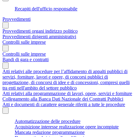
Recapiti dell'ufficio responsabile
Provvedimenti
Provvedimenti organi indirizzo politico
Provvedimenti dirigenti amministrativi
Controlli sulle imprese
Controlli sulle imprese
Bandi di gara e contratti
Atti relativi alle procedure per l’affidamento di appalti pubblici di
servizi, forniture, lavori e opere, di concorsi pubblici di
progettazione, di concorsi di idee e di concessioni, compresi quelli
tra enti nell'ambito del settore pubblico
Atti relativi alla programmazione di lavori, opere, servizi e forniture
Collegamento alla Banca Dati Nazionale dei Contratti Pubblici
Atti e documenti di carattere generale riferiti a tutte le procedure
Automatizzazione delle procedure
Acquisizione interesse realizzazione opere incompiute
Mancata redazione programmazione