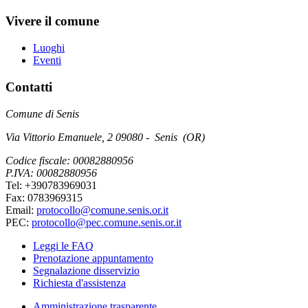
Vivere il comune
Luoghi
Eventi
Contatti
Comune di Senis
Via Vittorio Emanuele, 2 09080 - Senis (OR)
Codice fiscale: 00082880956
P.IVA: 00082880956
Tel: +390783969031
Fax: 0783969315
Email:
protocollo@comune.senis.or.it
PEC:
protocollo@pec.comune.senis.or.it
Leggi le FAQ
Prenotazione appuntamento
Segnalazione disservizio
Richiesta d'assistenza
Amministrazione trasparente