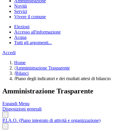
Amministrazione
Novità
Servizi
Vivere il comune
Elezioni
Accesso all'informazione
Acqua
Tutti gli argomenti...
Accedi
Home
/
Amministrazione Trasparente
/
Bilanci
/
Piano degli indicatori e dei risultati attesi di bilancio
Amministrazione Trasparente
Espandi Menu
Disposizioni generali
P.I.A.O. (Piano integrato di attività e organizzazione)