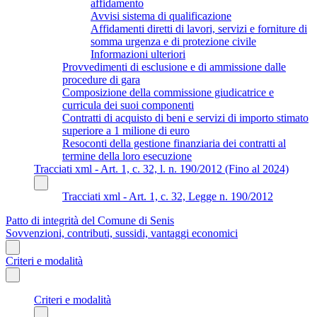
affidamento
Avvisi sistema di qualificazione
Affidamenti diretti di lavori, servizi e forniture di
somma urgenza e di protezione civile
Informazioni ulteriori
Provvedimenti di esclusione e di ammissione dalle
procedure di gara
Composizione della commissione giudicatrice e
curricula dei suoi componenti
Contratti di acquisto di beni e servizi di importo stimato
superiore a 1 milione di euro
Resoconti della gestione finanziaria dei contratti al
termine della loro esecuzione
Tracciati xml - Art. 1, c. 32, l. n. 190/2012 (Fino al 2024)
Tracciati xml - Art. 1, c. 32, Legge n. 190/2012
Patto di integrità del Comune di Senis
Sovvenzioni, contributi, sussidi, vantaggi economici
Criteri e modalità
Criteri e modalità