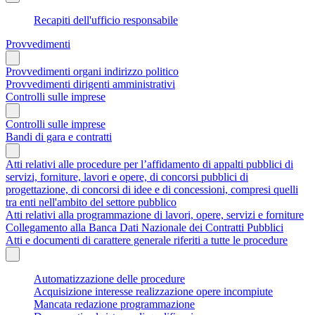
Recapiti dell'ufficio responsabile
Provvedimenti
Provvedimenti organi indirizzo politico
Provvedimenti dirigenti amministrativi
Controlli sulle imprese
Controlli sulle imprese
Bandi di gara e contratti
Atti relativi alle procedure per l’affidamento di appalti pubblici di
servizi, forniture, lavori e opere, di concorsi pubblici di
progettazione, di concorsi di idee e di concessioni, compresi quelli
tra enti nell'ambito del settore pubblico
Atti relativi alla programmazione di lavori, opere, servizi e forniture
Collegamento alla Banca Dati Nazionale dei Contratti Pubblici
Atti e documenti di carattere generale riferiti a tutte le procedure
Automatizzazione delle procedure
Acquisizione interesse realizzazione opere incompiute
Mancata redazione programmazione