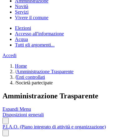
Amministrazione
Novità
Servizi
Vivere il comune
Elezioni
Accesso all'informazione
Acqua
Tutti gli argomenti...
Accedi
Home
/
Amministrazione Trasparente
/
Enti controllati
/
Società partecipate
Amministrazione Trasparente
Espandi Menu
Disposizioni generali
P.I.A.O. (Piano integrato di attività e organizzazione)