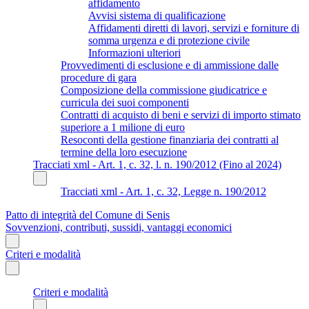
affidamento
Avvisi sistema di qualificazione
Affidamenti diretti di lavori, servizi e forniture di
somma urgenza e di protezione civile
Informazioni ulteriori
Provvedimenti di esclusione e di ammissione dalle
procedure di gara
Composizione della commissione giudicatrice e
curricula dei suoi componenti
Contratti di acquisto di beni e servizi di importo stimato
superiore a 1 milione di euro
Resoconti della gestione finanziaria dei contratti al
termine della loro esecuzione
Tracciati xml - Art. 1, c. 32, l. n. 190/2012 (Fino al 2024)
Tracciati xml - Art. 1, c. 32, Legge n. 190/2012
Patto di integrità del Comune di Senis
Sovvenzioni, contributi, sussidi, vantaggi economici
Criteri e modalità
Criteri e modalità