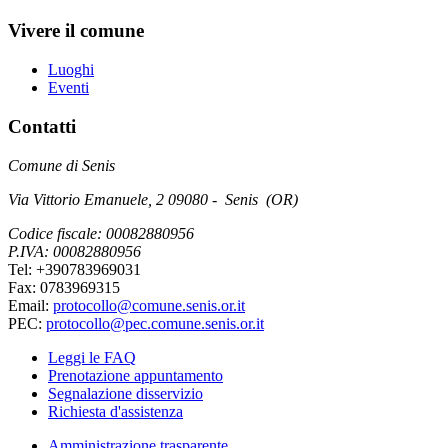
Vivere il comune
Luoghi
Eventi
Contatti
Comune di Senis
Via Vittorio Emanuele, 2 09080 - Senis (OR)
Codice fiscale: 00082880956
P.IVA: 00082880956
Tel: +390783969031
Fax: 0783969315
Email:
protocollo@comune.senis.or.it
PEC:
protocollo@pec.comune.senis.or.it
Leggi le FAQ
Prenotazione appuntamento
Segnalazione disservizio
Richiesta d'assistenza
Amministrazione trasparente