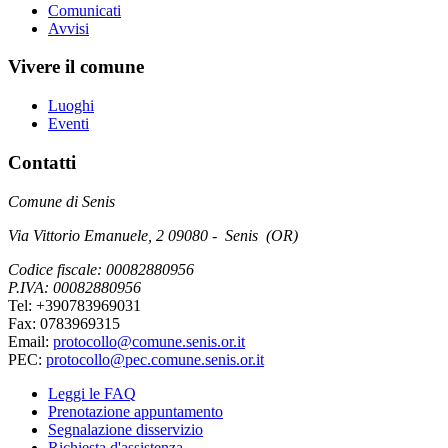
Comunicati
Avvisi
Vivere il comune
Luoghi
Eventi
Contatti
Comune di Senis
Via Vittorio Emanuele, 2 09080 - Senis (OR)
Codice fiscale: 00082880956
P.IVA: 00082880956
Tel: +390783969031
Fax: 0783969315
Email:
protocollo@comune.senis.or.it
PEC:
protocollo@pec.comune.senis.or.it
Leggi le FAQ
Prenotazione appuntamento
Segnalazione disservizio
Richiesta d'assistenza