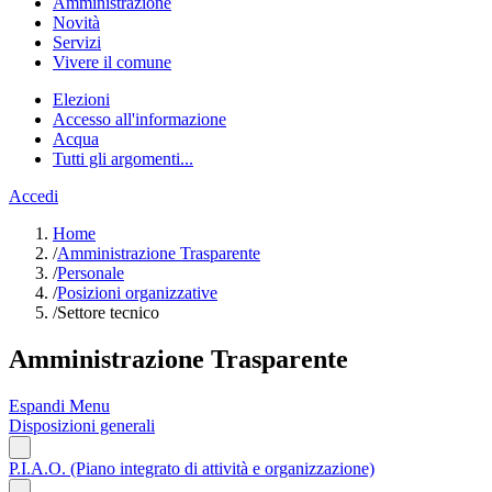
Amministrazione
Novità
Servizi
Vivere il comune
Elezioni
Accesso all'informazione
Acqua
Tutti gli argomenti...
Accedi
Home
/
Amministrazione Trasparente
/
Personale
/
Posizioni organizzative
/
Settore tecnico
Amministrazione Trasparente
Espandi Menu
Disposizioni generali
P.I.A.O. (Piano integrato di attività e organizzazione)