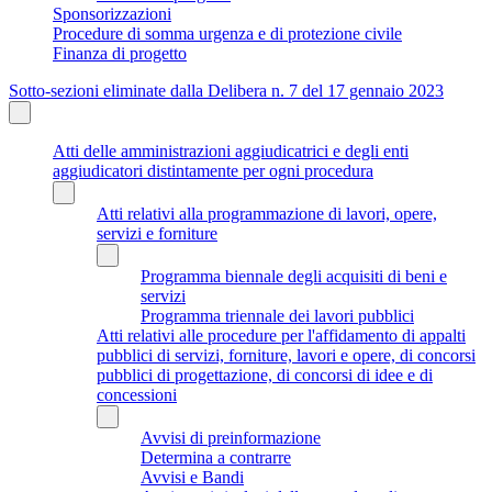
Sponsorizzazioni
Procedure di somma urgenza e di protezione civile
Finanza di progetto
Sotto-sezioni eliminate dalla Delibera n. 7 del 17 gennaio 2023
Atti delle amministrazioni aggiudicatrici e degli enti
aggiudicatori distintamente per ogni procedura
Atti relativi alla programmazione di lavori, opere,
servizi e forniture
Programma biennale degli acquisiti di beni e
servizi
Programma triennale dei lavori pubblici
Atti relativi alle procedure per l'affidamento di appalti
pubblici di servizi, forniture, lavori e opere, di concorsi
pubblici di progettazione, di concorsi di idee e di
concessioni
Avvisi di preinformazione
Determina a contrarre
Avvisi e Bandi