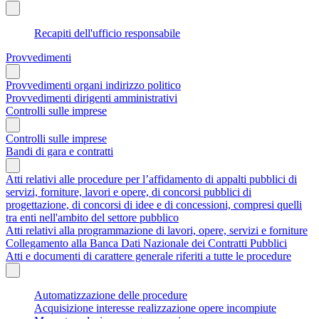
Recapiti dell'ufficio responsabile
Provvedimenti
Provvedimenti organi indirizzo politico
Provvedimenti dirigenti amministrativi
Controlli sulle imprese
Controlli sulle imprese
Bandi di gara e contratti
Atti relativi alle procedure per l’affidamento di appalti pubblici di
servizi, forniture, lavori e opere, di concorsi pubblici di
progettazione, di concorsi di idee e di concessioni, compresi quelli
tra enti nell'ambito del settore pubblico
Atti relativi alla programmazione di lavori, opere, servizi e forniture
Collegamento alla Banca Dati Nazionale dei Contratti Pubblici
Atti e documenti di carattere generale riferiti a tutte le procedure
Automatizzazione delle procedure
Acquisizione interesse realizzazione opere incompiute