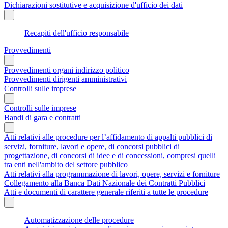
Dichiarazioni sostitutive e acquisizione d'ufficio dei dati
Recapiti dell'ufficio responsabile
Provvedimenti
Provvedimenti organi indirizzo politico
Provvedimenti dirigenti amministrativi
Controlli sulle imprese
Controlli sulle imprese
Bandi di gara e contratti
Atti relativi alle procedure per l’affidamento di appalti pubblici di
servizi, forniture, lavori e opere, di concorsi pubblici di
progettazione, di concorsi di idee e di concessioni, compresi quelli
tra enti nell'ambito del settore pubblico
Atti relativi alla programmazione di lavori, opere, servizi e forniture
Collegamento alla Banca Dati Nazionale dei Contratti Pubblici
Atti e documenti di carattere generale riferiti a tutte le procedure
Automatizzazione delle procedure