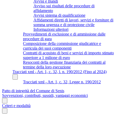
Avvisi e Bandi
Avviso sui risultati delle procedure di
affidamento
Avvisi sistema di qualificazione
Affidamenti diretti di lavori, servizi e forniture di
somma urgenza e di protezione civile
Informazioni ulteriori
Provvedimenti di esclusione e di ammissione dalle
procedure di gara
Composizione della commissione giudicatrice e
curricula dei suoi componenti
Contratti di acquisto di beni e servizi di importo stimato
superiore a 1 milione di euro
Resoconti della gestione finanziaria dei contratti al
termine della loro esecuzione
Tracciati xml - Art. 1, c. 32, l. n. 190/2012 (Fino al 2024)
Tracciati xml - Art. 1, c. 32, Legge n. 190/2012
Patto di integrità del Comune di Senis
Sovvenzioni, contributi, sussidi, vantaggi economici
Criteri e modalità