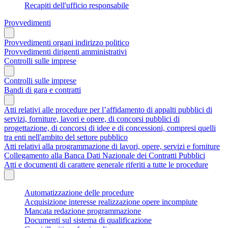
Recapiti dell'ufficio responsabile
Provvedimenti
Provvedimenti organi indirizzo politico
Provvedimenti dirigenti amministrativi
Controlli sulle imprese
Controlli sulle imprese
Bandi di gara e contratti
Atti relativi alle procedure per l’affidamento di appalti pubblici di
servizi, forniture, lavori e opere, di concorsi pubblici di
progettazione, di concorsi di idee e di concessioni, compresi quelli
tra enti nell'ambito del settore pubblico
Atti relativi alla programmazione di lavori, opere, servizi e forniture
Collegamento alla Banca Dati Nazionale dei Contratti Pubblici
Atti e documenti di carattere generale riferiti a tutte le procedure
Automatizzazione delle procedure
Acquisizione interesse realizzazione opere incompiute
Mancata redazione programmazione
Documenti sul sistema di qualificazione