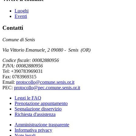
Luoghi
Eventi
Contatti
Comune di Senis
Via Vittorio Emanuele, 2 09080 - Senis (OR)
Codice fiscale: 00082880956
P.IVA: 00082880956
Tel: +390783969031
Fax: 0783969315
Email:
protocollo@comune.senis.or.it
PEC:
protocollo@pec.comune.senis.or.it
Leggi le FAQ
Prenotazione appuntamento
Segnalazione disservizio
Richiesta d'assistenza
Amministrazione trasparente
Informativa privacy
Note legali