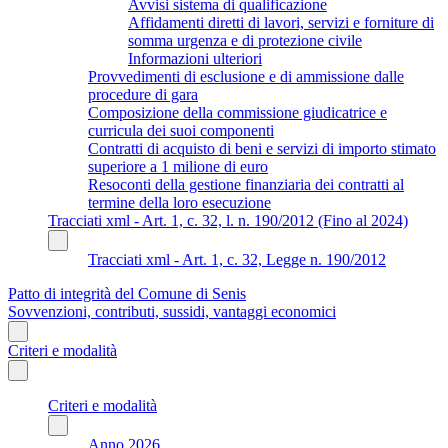
Avvisi sistema di qualificazione
Affidamenti diretti di lavori, servizi e forniture di
somma urgenza e di protezione civile
Informazioni ulteriori
Provvedimenti di esclusione e di ammissione dalle
procedure di gara
Composizione della commissione giudicatrice e
curricula dei suoi componenti
Contratti di acquisto di beni e servizi di importo stimato
superiore a 1 milione di euro
Resoconti della gestione finanziaria dei contratti al
termine della loro esecuzione
Tracciati xml - Art. 1, c. 32, l. n. 190/2012 (Fino al 2024)
Tracciati xml - Art. 1, c. 32, Legge n. 190/2012
Patto di integrità del Comune di Senis
Sovvenzioni, contributi, sussidi, vantaggi economici
Criteri e modalità
Criteri e modalità
Anno 2026