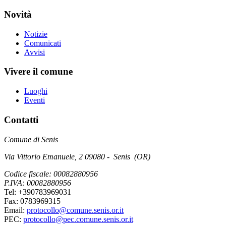
Novità
Notizie
Comunicati
Avvisi
Vivere il comune
Luoghi
Eventi
Contatti
Comune di Senis
Via Vittorio Emanuele, 2 09080 - Senis (OR)
Codice fiscale: 00082880956
P.IVA: 00082880956
Tel: +390783969031
Fax: 0783969315
Email:
protocollo@comune.senis.or.it
PEC:
protocollo@pec.comune.senis.or.it