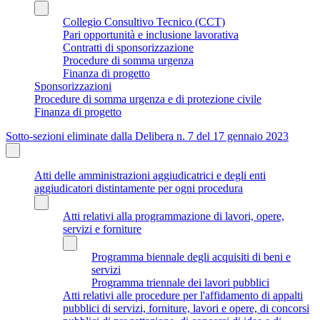
Collegio Consultivo Tecnico (CCT)
Pari opportunità e inclusione lavorativa
Contratti di sponsorizzazione
Procedure di somma urgenza
Finanza di progetto
Sponsorizzazioni
Procedure di somma urgenza e di protezione civile
Finanza di progetto
Sotto-sezioni eliminate dalla Delibera n. 7 del 17 gennaio 2023
Atti delle amministrazioni aggiudicatrici e degli enti
aggiudicatori distintamente per ogni procedura
Atti relativi alla programmazione di lavori, opere,
servizi e forniture
Programma biennale degli acquisiti di beni e
servizi
Programma triennale dei lavori pubblici
Atti relativi alle procedure per l'affidamento di appalti
pubblici di servizi, forniture, lavori e opere, di concorsi