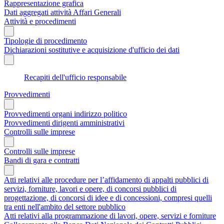
Rappresentazione grafica
Dati aggregati attività Affari Generali
Attività e procedimenti
Tipologie di procedimento
Dichiarazioni sostitutive e acquisizione d'ufficio dei dati
Recapiti dell'ufficio responsabile
Provvedimenti
Provvedimenti organi indirizzo politico
Provvedimenti dirigenti amministrativi
Controlli sulle imprese
Controlli sulle imprese
Bandi di gara e contratti
Atti relativi alle procedure per l’affidamento di appalti pubblici di
servizi, forniture, lavori e opere, di concorsi pubblici di
progettazione, di concorsi di idee e di concessioni, compresi quelli
tra enti nell'ambito del settore pubblico
Atti relativi alla programmazione di lavori, opere, servizi e forniture