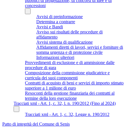
pubblici di progettazione, di concorsi di idee e di
concessioni
Avvisi di preinformazione
Determina a contrarre
Avvisi e Bandi
Avviso sui risultati delle procedure di
affidamento
Avvisi sistema di qualificazione
Affidamenti diretti di lavori, servizi e forniture di
somma urgenza e di protezione civile
Informazioni ulteriori
Provvedimenti di esclusione e di ammissione dalle
procedure di gara
Composizione della commissione giudicatrice e
curricula dei suoi componenti
Contratti di acquisto di beni e servizi di importo stimato
superiore a 1 milione di euro
Resoconti della gestione finanziaria dei contratti al
termine della loro esecuzione
Tracciati xml - Art. 1, c. 32, l. n. 190/2012 (Fino al 2024)
Tracciati xml - Art. 1, c. 32, Legge n. 190/2012
Patto di integrità del Comune di Senis