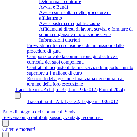
Determina a contrarre
Avvisi e Bandi
Avviso sui risultati delle procedure di
affidamento
Avvisi sistema di qualificazione
Affidamenti diretti di lavori, servizi e forniture di
somma urgenza e di protezione civile
Informazioni ulteriori
Provvedimenti di esclusione e di ammissione dalle
procedure di gara
Composizione della commissione giudicatrice e
curricula dei suoi componenti
Contratti di acquisto di beni e servizi di importo stimato
superiore a 1 milione di euro
Resoconti della gestione finanziaria dei contratti al
termine della loro esecuzione
Tracciati xml - Art. 1, c. 32, l. n. 190/2012 (Fino al 2024)
Tracciati xml - Art. 1, c. 32, Legge n. 190/2012
Patto di integrità del Comune di Senis
Sovvenzioni, contributi, sussidi, vantaggi economici
Criteri e modalità