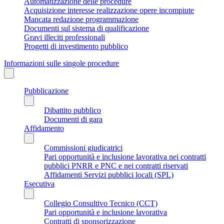
Automatizzazione delle procedure
Acquisizione interesse realizzazione opere incompiute
Mancata redazione programmazione
Documenti sul sistema di qualificazione
Gravi illeciti professionali
Progetti di investimento pubblico
Informazioni sulle singole procedure
Pubblicazione
Dibattito pubblico
Documenti di gara
Affidamento
Commissioni giudicatrici
Pari opportunità e inclusione lavorativa nei contratti
pubblici PNRR e PNC e nei contratti riservati
Affidamenti Servizi pubblici locali (SPL)
Esecutiva
Collegio Consultivo Tecnico (CCT)
Pari opportunità e inclusione lavorativa
Contratti di sponsorizzazione