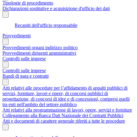
Tipologie di procedimento
Dichiarazioni sostitutive e acquisizione d'ufficio dei dati
Recapiti dell'ufficio responsabile
Provvedimenti
Provvedimenti organi indirizzo politico
Provvedimenti dirigenti amministrativi
Controlli sulle imprese
Controlli sulle imprese
Bandi di gara e contratti
Atti relativi alle procedure per l’affidamento di appalti pubblici di
servizi, forniture, lavori e opere, di concorsi pubblici di
progettazione, di concorsi di idee e di concessioni, compresi quelli
tra enti nell'ambito del settore pubblico
Atti relativi alla programmazione di lavori, opere, servizi e forniture
Collegamento alla Banca Dati Nazionale dei Contratti Pubblici
Atti e documenti di carattere generale riferiti a tutte le procedure