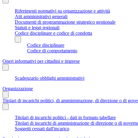
Riferimenti normativi su organizzazione e attività
Atti amministrativi generali
Documenti di programmazione strategico gestionale
Statuti e leggi regionali
Codice disciplinare e codice di condotta
Codice disciplinare
Codice di comportamento
Oneri informativi per cittadini e imprese
Scadenzario obblighi amministrativi
Organizzazione
Titolari di incarichi politici, di amministrazione, di direzione o di gov
Titolari di incarichi politici - dati in formato tabellare
Titolari di incarichi di amministrazione di direzione o di govern
Soggetti cessati dall'incarico