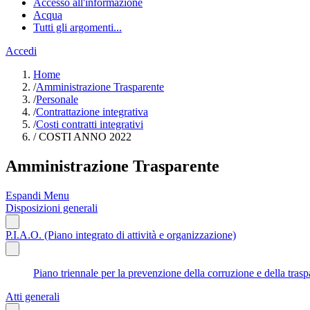
Accesso all'informazione
Acqua
Tutti gli argomenti...
Accedi
Home
/
Amministrazione Trasparente
/
Personale
/
Contrattazione integrativa
/
Costi contratti integrativi
/
COSTI ANNO 2022
Amministrazione Trasparente
Espandi Menu
Disposizioni generali
P.I.A.O. (Piano integrato di attività e organizzazione)
Piano triennale per la prevenzione della corruzione e della tr
Atti generali