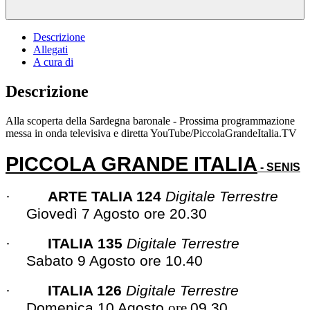
Descrizione
Allegati
A cura di
Descrizione
Alla scoperta della Sardegna baronale - Prossima programmazione
messa in onda televisiva e diretta YouTube/PiccolaGrandeItalia.TV
PICCOLA GRANDE ITALIA
-
SENIS
·
ARTE TALIA 124
Digitale Terrestre
Giovedì 7 Agosto
ore
20.30
·
ITALIA
1
35
Digitale Terrestre
Sabato 9 Agosto
ore
10
.40
·
I
TALIA 12
6
Digitale Terrestre
Domenica 10 Agosto
ore
09.30